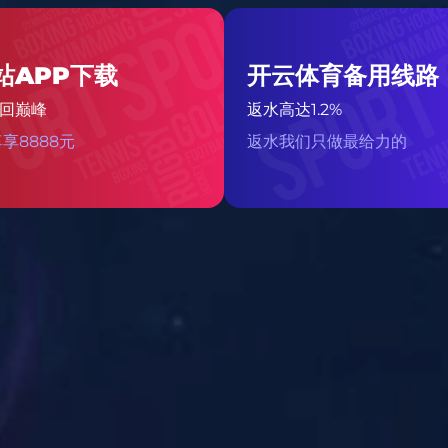
彩直播全程回顾与赛况分析