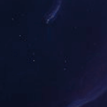
随着首发阵容揭晓，两队都展现出了各自
麦隆则更注重防守反击。这种鲜明对比使
待。
2、精彩瞬间与关键时
比赛开始后，双方迅速进入状态。葡萄牙
势。然而，喀麦隆并未因此退缩，他们通
其中一次精彩进攻，让所有观众屏息凝神