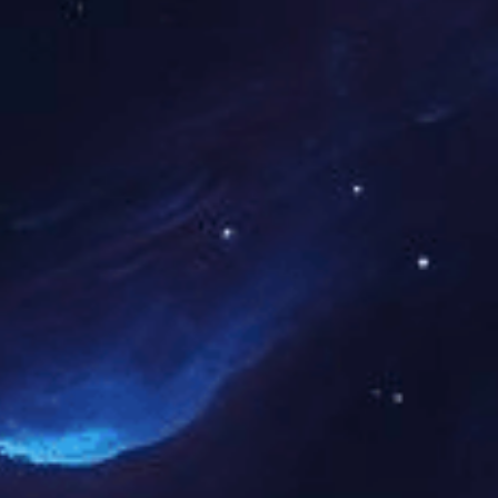
葡萄牙传递线路。这些变动极大地影响了
最终，在经过激烈争夺后，双方以平局结
力的一次检验，也是未来发展的重要参考
的发展产生积极影响。
3377体育官网
4、赛后评价与未来展
赛后，各方媒体对此次较量给予高度评价
年轻球员而言，与强敌过招，是提升自身
技术层面上的巨大潜力，为未来更多交锋
从整体表现来看，虽然结果未能完全如愿
葡萄牙需进一步优化中前场衔接，而喀麦
看，这样有意识地进行调整，将有助于提
总之，这场精彩对决不仅仅是一场简单友