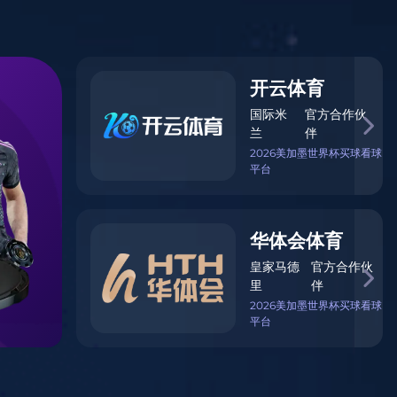
星
集团服务
加入3377体育app