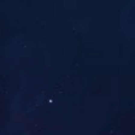
导航
了解3377体育
体育热点
体育明星
集团服务
加入3377体育app