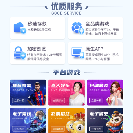
在全运会这一全国最高水平的体育赛事中，各支代表队
为了争夺荣誉而展开了激烈的角逐。其中，解放军队与
辽宁队的对决更是成为了本届全运会的一大亮点。两支
球队各具特色，解放军队以顽强拼搏著称，而辽宁队则
以团队配合和战术灵活见长。在这场精彩的比赛中，双
方都展现出了极高的竞技水平和不屈不挠的精神。本文
将从四个方面详细阐述此次对决，包括赛前准备、比赛
过程、战术分析及运动员表现等，希望能够全面呈现这
场比赛的魅力。
1、赛前准备充分
在全运会前期，解放军队和辽宁队都进行了充分的备
战，以确保在比赛中发挥出最佳状态。解放军队注重体
能训练和心理素质培养，他们通过严格的训练计划来提