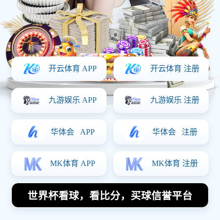
体育热点
首页
体育热点
全运会精彩对决解放军队挑战辽宁队全力争
夺荣誉与胜利
2025-07-05 05:34:49