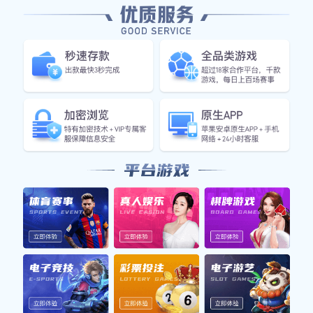
在乒乓球的历史长河中，王云与亨得利的巅峰对决无疑
是一个备受瞩目的话题。这场对决不仅关乎两位顶级选
手的个人荣誉，也成为了球迷们争相讨论的焦点。文章
将从四个方面详细探讨这一事件的影响力，包括两位选
手的技术特点、心理素质、比赛背景以及对未来乒乓球
运动发展的启示。通过对这些方面的分析，我们希望能
够更全面地理解这场巅峰对决背后的意义，以及它为何
引发如此广泛的热议。
1、王云与亨得利技术特点
王云作为中国乒乓球队的一员，以其灵活多变的打法而
闻名。他擅长运用旋转和速度来击败对手，尤其在接发
球和反攻时展现出了超强的适应能力。王云拥有极为出
色的正手攻击，这使得他在比赛中能够迅速掌握主动