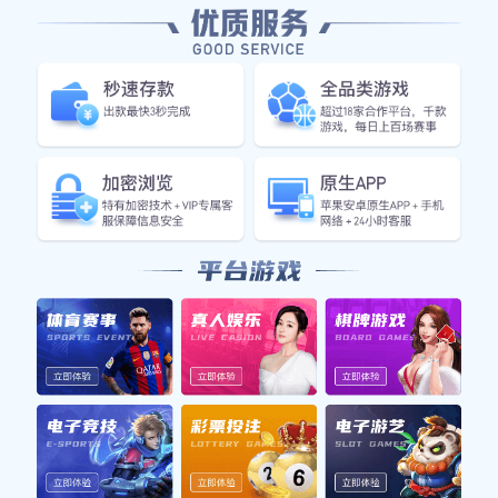
西班牙足球一直以来以其激情、技术和艺术性著称，而
其中的美男子足球明星更是将这种魅力提升到了一个全
新的高度。本文将深入探讨这些西班牙足球明星的独特
魅力与风采，揭示他们在球场内外的精彩瞬间与动人故
事。从他们的运动才能、个人魅力，到在社交媒体上的
表现，再到对时尚的追求，以及他们在慈善事业上的贡
献，四个方面将全面展示这些明星们如何吸引着全球球
迷和媒体的目光。通过一系列生动的案例和细腻的描
绘，我们将看到这些美男子不仅仅是足球场上的运动
员，更是时代偶像与社会先锋。
1、运动才能与技术魅力
西班牙美男子足球明星们在球场上的表现总是令人眼前
一亮。他们凭借高超的技艺和出色的身体素质，展现了