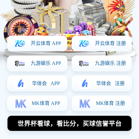
体育热点
首页
体育热点
西班牙美男子足球明星的魅力与风采揭秘，
球场内外的精彩瞬间与故事
2025-11-18 18:05:12