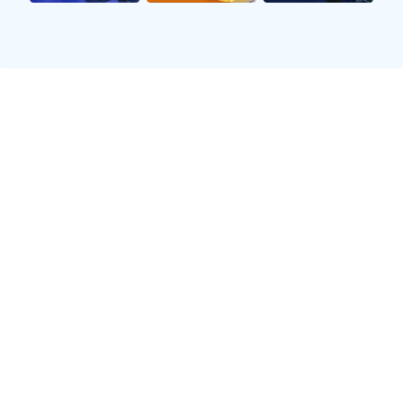
自小便参加业余联赛，通过不断努力逐渐进入职业足
球。此外，这些球员通常需要面对与普通身材运动员不
同的挑战，比如如何控制自己的身体平衡和灵活性。
除了身体条件外，这些高个子球员还普遍具备较强的心
理素质。在竞争激烈的职业联赛中，他们必须能够承受
巨大的压力，并在关键时刻做出迅速反应。很多时候，
他们不仅要承担起球队进攻或者防守的重要责任，还需
要作为球队精神领袖来激励队友。