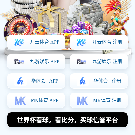
体育热点
首页
体育热点
中国两小哥精彩模仿足球明星引发热议展现
青春活力与创意才华
2025-11-04 23:51:35