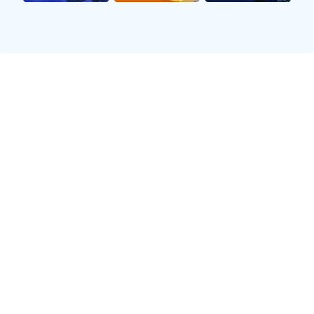
这些明星在比赛中的经典瞬间，让观众产生强烈共鸣。
除了面部表情和肢体动作，这两位小哥还巧妙地运用了
道具，如假发、运动装备等，让整个表演更加生动。尤
其是在配乐方面，他们选择了激昂有趣的背景音乐，增
强了现场氛围，使得观看体验更加丰富多彩。这种对于
细节的追求，充分体现了他们对表演艺术的理解与热
爱。