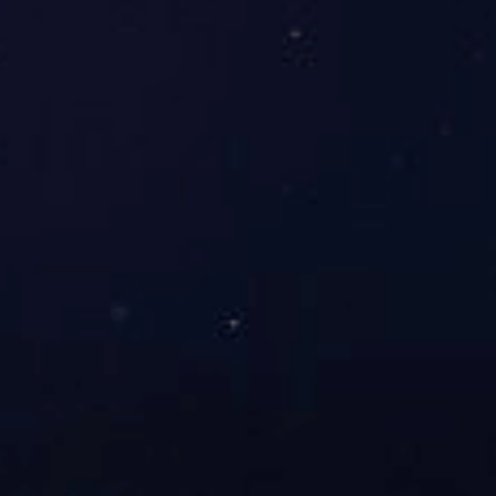
10-15
08
独家分享羽
技巧与心得
提升球技的
大公开