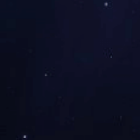
2025-10-14
2025-
10:14:36
11:01:
73年足球明星的
王丽
辉煌历程与传奇
毛球
故事揭秘
助你
秘密