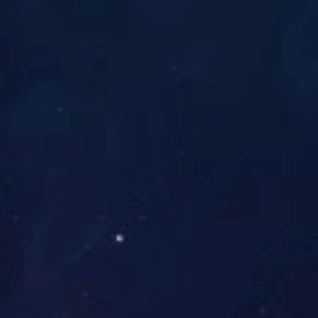
导航
了解3377体育
体育热点
体育明星
集团服务
加入3377体育app