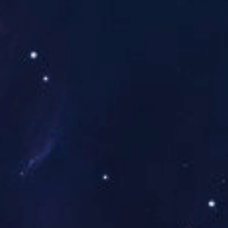
展现了一个运动员如何从艰难的起点走向世界舞台的
的成绩，也成为了无数年轻球员心中的偶像。本文将
特点、职业生涯以及对伊朗足球的影响，力求揭示他
活
现出对足球的热爱。在他所在的小镇上，草地和泥土
他的努力和天赋引起了当地教练的注意，这为他日后
，他以敏锐的洞察力和过人的速度迅速崭露头角。每
更多指导，以不断提升自己的技艺。在一次地区性比
他正式踏入职业体育的大门。