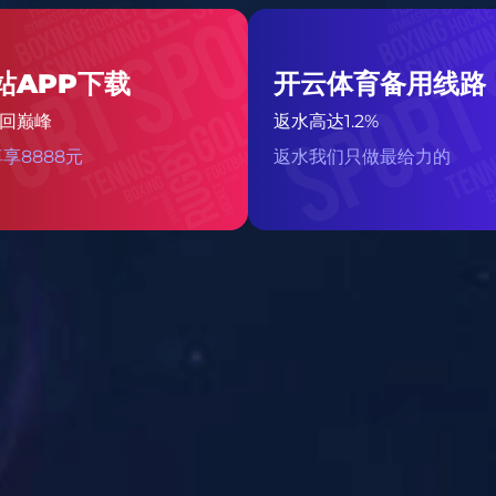
的传奇故事与辉煌成就揭秘