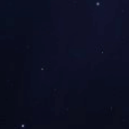
2025-10-11
2025-
15:53:58
08:27
赛后分析：上海
全球
乒乓球队与武汉
聚各
乒乓球队的对决
的荣
节奏与战术解析
路