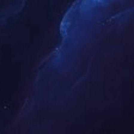
相互配合，相互支持，这种氛围有助于增强彼此之间
能在关键时刻发挥出超常水平。当面对压力时，他们
接挑战，这也是他们能够跻身全国前列的重要原因之
目标
继续深化改革，以更高标准要求自己。他们希望通过
整体实力，以争取向更高排名发起冲击。与此同时，
养力度，为未来储备更多优秀选手。
国际高手较量来检验自身水平。这不仅能增加选手们
高竞技状态。实现这些目标需要整个团队共同努力，
心，他们必将创造更加辉煌的新篇章。