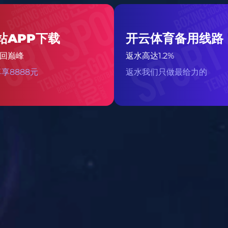
羽毛球比赛经验排行榜中荣