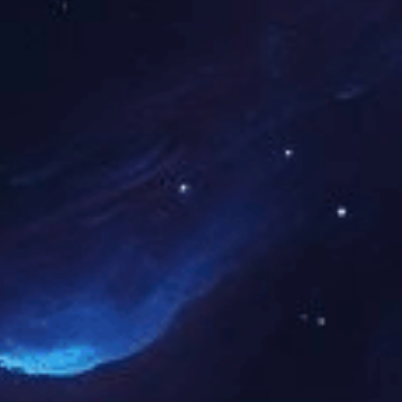
略方案。同时，在日常训练中，队员之间
的信任感和默契度。
正是这种强烈的团队意识，让每位球员都
并不是单打独斗，而是齐心协力，共同迎
一。
3377体育app
4、未来发展的方向与
展望未来，深圳羽毛球队将在现有基础上
引进更先进的训练设备和理念，不断提升
将继续加强青训工作，加大对年轻人才培
此外，该队还计划参与国际赛事，通过与
宝贵的大赛经验，也能拓宽他们眼界，提
但相信凭借目前所展现出来的凝聚力与决