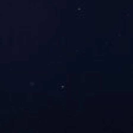
10-12
:50
足球巨星汇
国最强球员
耀与传奇之