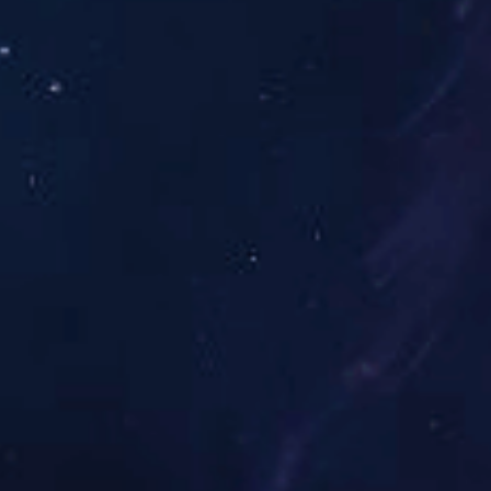
深圳羽毛球队近年来在全国羽毛球比赛中
赛经验排行榜中，荣获第五名的佳绩，标
详细分析这一辉煌成就：首先，探讨深圳
系及其对球员素质提高的影响；接下来，
总结深圳羽毛球队的未来发展方向与目标
颖而出的基础，使其在激烈的竞争中占据
1、深圳羽毛球队的发
深圳羽毛球队成立于上世纪90年代初期
对体育事业的重视和地方政府的支持，该
秀运动员，还吸引了众多年轻人加入到这
进入21世纪后，深圳羽毛球队开始参加
们不仅锻炼了队伍自身的技术水平，也积
定了基础。