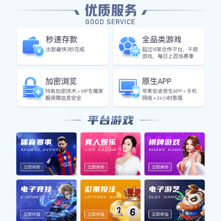
在英超联赛的激烈竞争中，西布朗队将在主场迎战纽卡
素队，这场比赛不仅是两支球队争夺宝贵积分的重要时
刻，更是一场充满悬念和看点的精彩对决。西布朗作为
主场球队，将利用主场之利力争胜利，而纽卡素则希望
通过客场作战来带走三分。本文将从四个方面进行详细
阐述：比赛背景、球队状态、关键球员以及比赛展望，
旨在为广大球迷呈现这场即将上演的英超经典对决的全
貌。
1、比赛背景分析
本场比赛是在英超联赛进行到关键阶段时举行，两队都
面临着保级与争取更高排名的压力。西布朗目前在积分
榜上处于较为尴尬的位置，如果想要摆脱降级区，他们
必须在主场尽可能多地拿分。而纽卡素作为一支传统强