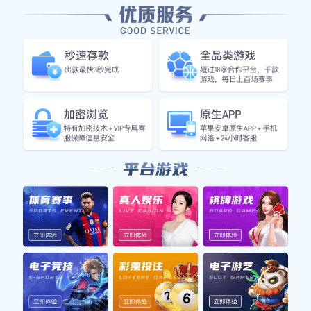
在中国足球的舞台上，上海申鑫与深圳队的对决即将展
开，这场比赛不仅是两支球队实力的较量，更是球迷们
热情与期待的集中体现。作为一场重要的较量，上海申
鑫全力争胜，以此来回馈广大球迷的支持和热爱。这场
比赛将以精彩的进攻、防守以及战术博弈为亮点，让球
迷们共同庆祝这场属于足球的盛宴。通过对两队现状、
历史交锋、战术分析以及球迷文化等方面的探讨，本文
将全面呈现这场赛事的重要性与魅力。
1、两队现状分析
上海申鑫作为主场球队，近年来在联赛中的表现波动不
定，但依然展现出强大的潜力与顽强拼搏的精神。球队
在教练组和管理层的努力下，不断引入新鲜血液，加强
阵容深度，希望能在本赛季冲击更高的目标。近期几轮