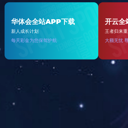
哈兰德：足坛新星的
2025-08-23 07:16:17