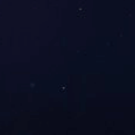
08-23
31
尔威斯布鲁
篮球生涯与
时刻回顾