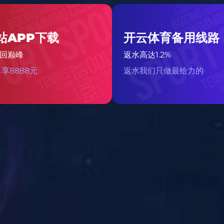
崛起与未来发展潜力分析