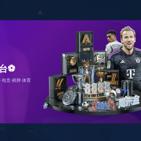
集团首页
了解3377体育
体育热点
体育明
体育热点
首页
体育热点