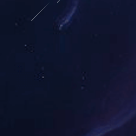
随着表现越来越突出，哈兰德吸引了众多豪
特蒙德。这一决定为他的职业生涯开启了
更高水平的平台上继续书写传奇。
2、技术特点与战术适
从技术层面来看，哈兰德具备极强的射门