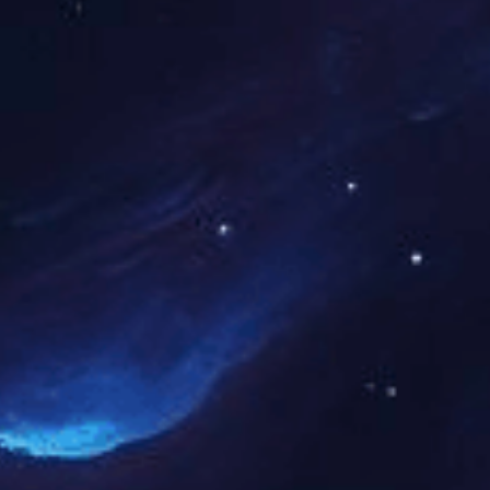
是国家队的重要得分手，更是全队士气和
对挪威足球整体实力的认知，同时也增强
尽管目前挪威国家队尚未跻身世界顶尖行
赛中仍然存在巨大的潜力。随着时间推移
在国际舞台上获得更多荣耀，实现更大的
3377体育官网
4、未来发展方向及潜
综合来看，哈兰德作为足坛新星，其未来
表示浓厚兴趣，这意味着他的转会市场价
台进行深造，那么他的成长空间将会更加
与此同时，在个人成长方面，哈兰德需要
对日益激烈的竞争环境。随着年龄增长，
此外，可以借助专业教练团体的指导，加