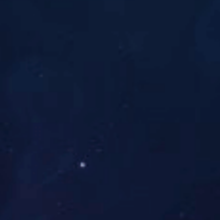
导航
了解3377体育
体育热点
体育明星
集团服务
加入3377体育app