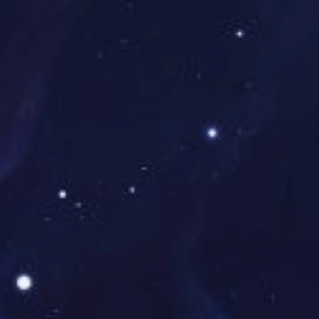
。内线球员约翰逊在篮下的统治力令人印象深刻，他
板和盖帽。外线射手瓦塞尔则凭借出色的三分球能
的出色表现，才让马刺队能够在比赛中始终保持优
力，更重要的是全队的默契配合和战术执行力。每场
术，无论是进攻还是防守都表现得十分出色。球员们
会，同时在防守端互相补位，形成了坚固的防线。
，更是球员们心态和精神状态的体现。每个球员都保