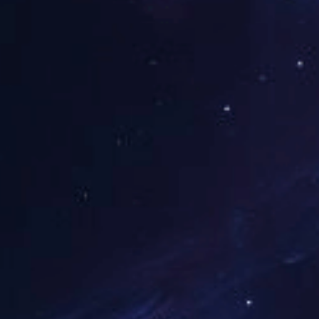
持着高度的专注和斗志，在场上全力以赴
时也能从容应对，最终取得胜利。
特别值得一提的是，马刺队的年轻球员在
积累了经验，还在老将们的指导下迅速成
力，使得马刺队在比赛中充满了朝气。
马刺队的团队氛围也是他们成功的关键因
练与球员之间沟通顺畅。正是这种良好的
克服各种困难，最终取得胜利。
3377体育
在连续取得连胜的过程中，马刺队不仅赢
持和鼓励，成为了球员们在场上拼搏的动
他们的热情和呐喊声成为了马刺队前进的
总结来说，马刺队能够取得连胜，离不开