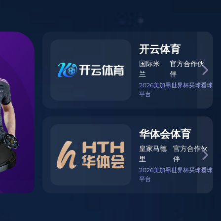
星
集团服务
加入3377体育app