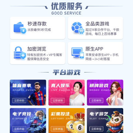
近年来，重庆足球队在团队协作方面探索出了一套新模
式，这一创新做法引发了广泛热议。通过重视球员间的
沟通与配合，强化团队意识，重庆足球队不仅提升了整
体战斗力，还为球队重返巅峰奠定了基础。本文将从四
个方面深入探讨这一新模式的成效及其在球队复兴过程
中的重要性。这四个方面分别是：团队协作的必要性、
具体实施措施、取得的显著成果以及未来发展方向。希
望通过这些分析，能够更全面地理解重庆足球队是如何
借助团队协作的新模式，实现转型发展的。
1、团队协作的必要性
在现代足球中，个人能力固然重要，但团队协作却是决
定比赛胜负的关键因素。重庆足球队深知这一点，因此
他们开始注重培养球员之间的默契和信任感。在场上，