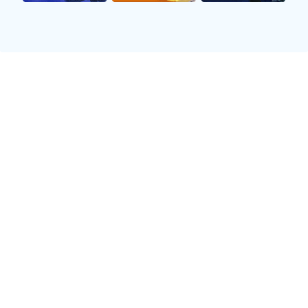
明确自身职责，从而提高了团队协作能力。
其次，上海队还积极倡导扁平化管理，减少层级之间的
信息传递障碍。这种新模式鼓励运动员和教练之间进行
更多直接沟通，有效地促进了思想碰撞与策略调整，使
得队伍灵活应对各类赛事挑战。