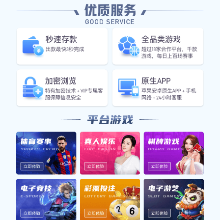
上海乒乓球队在近年来经历了显著的转型，面对变化的
竞技环境和日益激烈的竞争，球队积极探索新的发展路
径。本篇文章将深入探讨上海乒乓球队转型之路中的探
索与挑战，特别关注大师赛的相关报道。通过分析团队
管理、运动员培养、技术创新和市场推广四个方面，我
们将全面了解这一转型过程及其对未来发展的影响。同
时，本篇文章也将总结上海乒乓球队在这一过程中所获
得的经验与教训，为其他体育团队提供借鉴。
1、团队管理的新模式
在转型过程中，上海乒乓球队意识到传统的管理模式已
不再适应当前的发展需求，因此进行了大胆的改革。首
先，队伍引入了现代化的管理理念，通过建立专业化的
管理团队来提升整体效率。这一改变使得每个成员都能