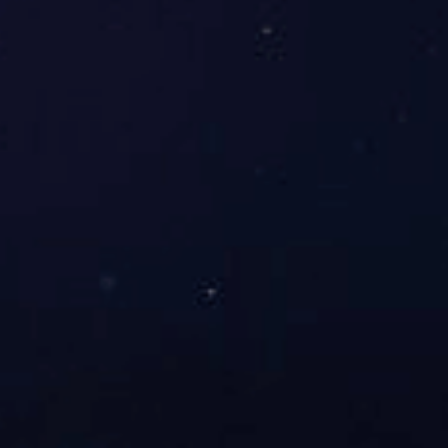
些认知偏差，因为每个人都有学习与成长空间。当我
种相互理解与尊重，从而增加彼此之间友谊的重要过
来说，对体育世界保持好奇心都是件值得鼓励且乐于
10-11
:57