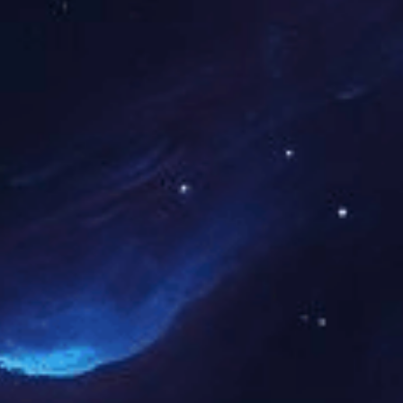
如，在一次重要赛事直播中，当裁判因犯
什么要停下来？难道他不能继续踢吗？”
还有一种情况是，当遇到越位等复杂判罚
进攻被判越位后，有人惊呼：“为什么那个
得，同时也暴露了她对于比赛基础知识的
面对这些情况，一些女友善且耐心地为她
在朋友之间，他们彼此分享这些无厘头的
之间的距离。
3377体育平台
4、社交媒体上的搞笑
如今，社交媒体已经成为讨论体育的重要
也常常因为认知偏差而引发欢乐。有时候
而其中夹杂着各种搞笑评论，让人忍俊不