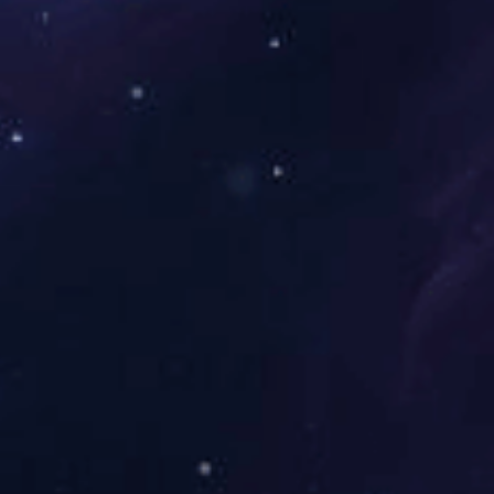
例如，一名女孩在微博上发布了一张自己
我的命中注定！”然而照片显示的是两人
内容不仅展现了她单纯可爱的追星态度，
互调侃形成热闹气氛。
同时，在一些热门赛事期间，各大社交平
候，一些女生基于个人理解随意转发与评论
了一条关于某队失利的信息，却表示：“没
图反驳，引来众多网友调侃其无知。这种
性。
总结：
综上所述，当女生对足球明星及相关事宜
的小故事，还能促进人与人之间更亲密的
经验，也为我们提供了休闲娱乐的新视角
面，以便更好地融入各种社交环境，与不