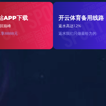
认知出现偏差时会发生什么