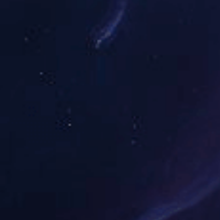
事，却不知道她实际上是在说“C罗”。这
此外，一些女生还会在社交场合中把男足
这种现象虽然源于对体育圈知识的欠缺，
氛围中享受交流。