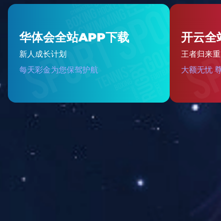
当女生对足球明星的
趣事
2025-10-10 16:38:13