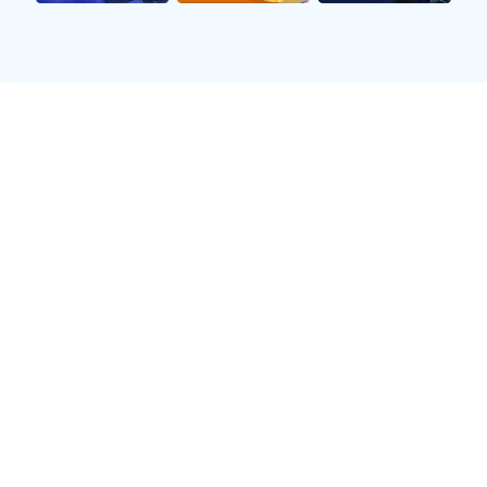
紧接着，利拉德又在三分线外命中了一记关键三分球，
这一刻仿佛时间静止，全场观众无不为之欢呼。他的投
篮节奏把握得当，无论是运球后的急停跳投还是快速出
手，都让防守者难以招架。这些精彩瞬间构成了他在比
赛中的高光时刻。