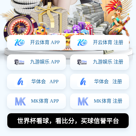
体育明星
首页
体育明星
快船与勇士激战正酣库里精彩瞬间图片回顾
2025-10-02 04:36:21