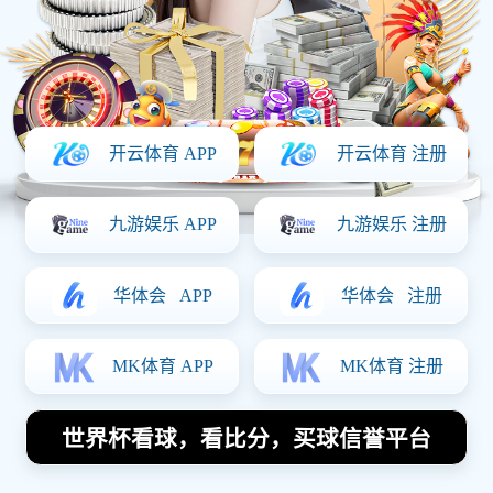
体育明星
首页
体育明星
奇才球星受伤退赛，球队实力大打折扣
2025-05-16 02:48:46