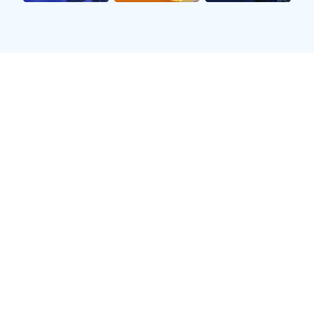
刺则以62胜20负高居西部第一。这两支球队在季后赛
首轮相遇，使得本应平静的季后赛立即充满悬念。
此外，这场对决还具有特殊的地域意义，德克萨斯州内
两支球队间的竞争，让整个州都为之沸腾。两支球队各
自拥有庞大的球迷基础，他们热情似火地支持自己的球
队，为双方增添了更多紧张气氛。